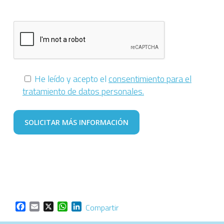
He leído y acepto el
consentimiento para el
tratamiento de datos personales.
Facebook
Email
X
WhatsApp
LinkedIn
Compartir