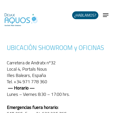
Skip
+34 971 778 360‬
EN
DE
ES
to
Me
main
¿HABLAMOS?
content
UBICACIÓN SHOWROOM y OFICINAS
Carretera de Andratx nº32
Local 4, Portals Nous
Illes Balears, España
Tel. +34 971 778 360‬
— Horario —
Lunes – Viernes 8:30 – 17:00 hrs.
Emergencias fuera horario: