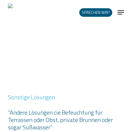
Skip
Me
to
SPRECHEN WIR?
main
content
Sonstige Lösungen
“Andere Lösungen cie Befeuchtung für
Terrassen oder Obst, private Brunnen oder
sogar Süßwasser”