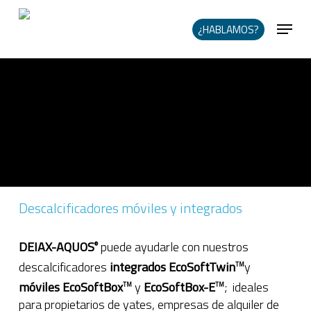
Skip
Me
to
¿HABLAMOS?
main
content
Descalcificadores móviles y integrados
DEIAX-AQUOS
puede ayudarle con nuestros
®
descalcificadores
integrados
EcoSoftTwin
y
TM
móviles
EcoSoftBox
y
EcoSoftBox-E
; ideales
TM
TM
para propietarios de yates, empresas de alquiler de