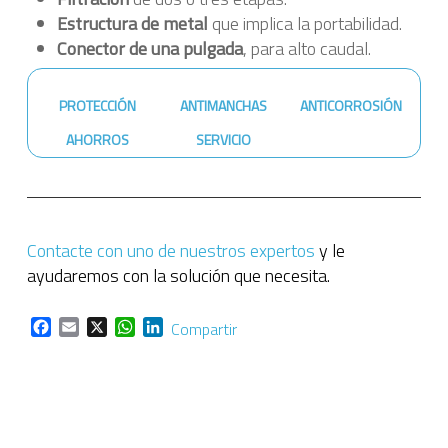
Estructura de metal
que implica la portabilidad.
Conector de una pulgada
, para alto caudal.
PROTECCIÓN
ANTIMANCHAS
ANTICORROSIÓN
AHORROS
SERVICIO
Contacte con uno de nuestros expertos
y le
ayudaremos con la solución que necesita.
Facebook
Email
X
WhatsApp
LinkedIn
Compartir
Un futuro más sostenible empieza hoy