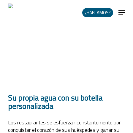
Skip
Me
to
¿HABLAMOS?
main
content
Su propia agua con su botella
personalizada
Los restaurantes se esfuerzan constantemente por
conquistar el corazón de sus huéspedes y ganar su