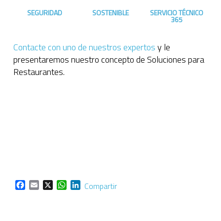
SEGURIDAD
SOSTENIBLE
SERVICIO TÉCNICO
365
Contacte con uno de nuestros expertos
y le
presentaremos nuestro concepto de Soluciones para
Restaurantes.
Facebook
Email
X
WhatsApp
LinkedIn
Compartir