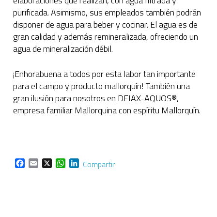
elaboraciones que realizan, con agua filtrada y
purificada. Asimismo, sus empleados también podrán
disponer de agua para beber y cocinar. El agua es de
gran calidad y además remineralizada, ofreciendo un
agua de mineralización débil.
¡Enhorabuena a todos por esta labor tan importante
para el campo y producto mallorquín! También una
gran ilusión para nosotros en DEIAX-AQUOS®,
empresa familiar Mallorquina con espíritu Mallorquín.
Facebook
Email
X
WhatsApp
LinkedIn
Compartir