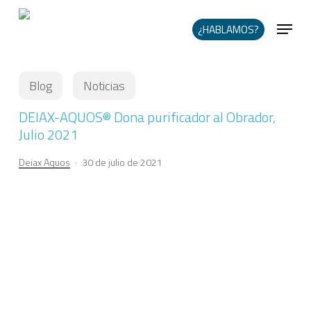
Skip
Me
to
¿HABLAMOS?
main
content
Blog
Noticias
DEIAX-AQUOS® Dona purificador al Obrador,
Julio 2021
Deiax Aquos
30 de julio de 2021